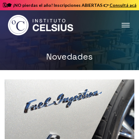
🗓️🎓 ¡NO pierdas el año! Inscripciones ABIERTAS
👉
Consultá acá
Instituto
Celsius
Novedades