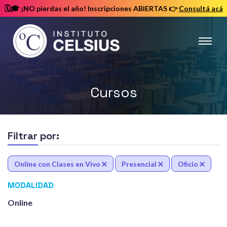
🗓️🎓 ¡NO pierdas el año! Inscripciones ABIERTAS
👉
Consultá acá
Instituto
Celsius
Cursos
Filtrar por:
Online con Clases en Vivo
Presencial
Oficio
MODALIDAD
Online