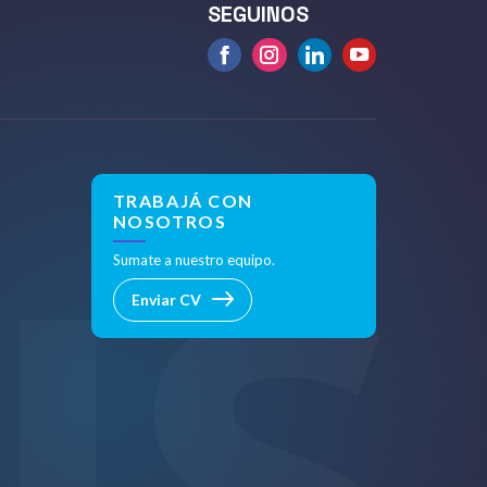
SEGUINOS
Facebook
Instagram
linkedin
Youtube
TRABAJÁ CON
NOSOTROS
Sumate a nuestro equipo.
Enviar CV