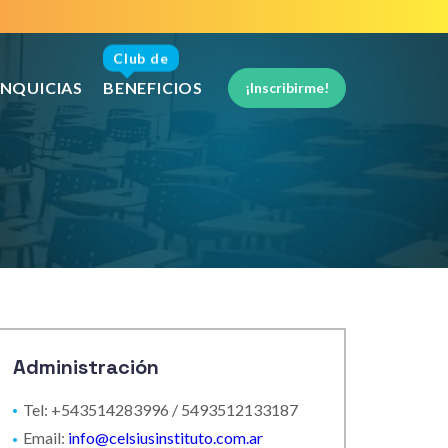
Club de
NQUICIAS
BENEFICIOS
¡Inscribirme!
Administración
Tel: +543514283996 / 5493512133187
Email:
info@celsiusinstituto.com.ar