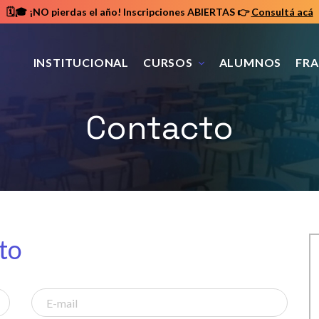
🗓️🎓 ¡NO pierdas el año! Inscripciones ABIERTAS
👉
Consultá acá
INSTITUCIONAL
CURSOS
ALUMNOS
FRA
Contacto
to