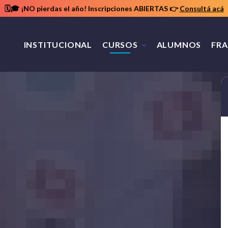
🗓️🎓 ¡NO pierdas el año! Inscripciones ABIERTAS
👉
Consultá acá
INSTITUCIONAL
CURSOS
ALUMNOS
FRA