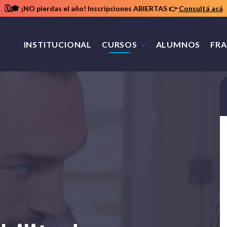
🗓️🎓 ¡NO pierdas el año! Inscripciones ABIERTAS
👉
Consultá acá
INSTITUCIONAL
CURSOS
ALUMNOS
FRA