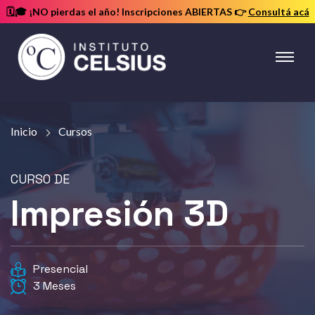
🗓️🎓 ¡NO pierdas el año! Inscripciones ABIERTAS
👉
Consultá acá
Instituto
Celsius
Inicio
Cursos
Impresión 3D
Presencial
3 Meses