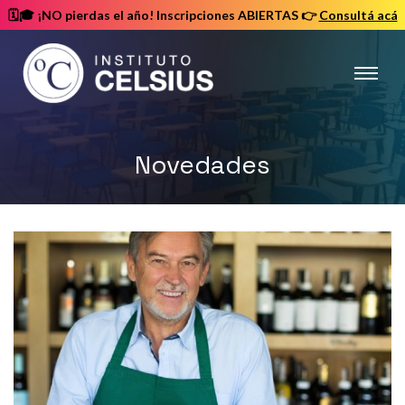
🗓️🎓 ¡NO pierdas el año! Inscripciones ABIERTAS
👉
Consultá acá
Instituto
Celsius
Novedades